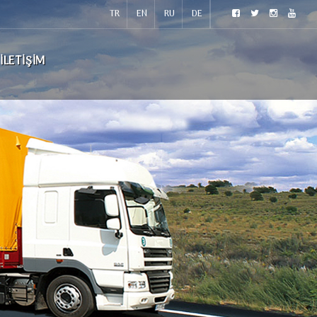
TR
EN
RU
DE
İLETIŞIM