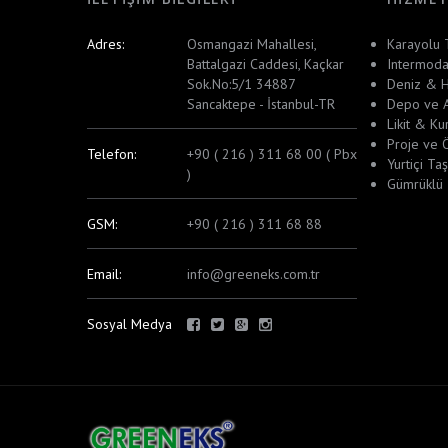
Adres:
Osmangazi Mahallesi,
Karayolu T
Battalgazi Caddesi, Kaçkar
Intermodal
Sok.No:5/1 34887
Deniz & H
Sancaktepe - İstanbul-TR
Depo ve A
Likit & Ku
Proje ve 
Telefon:
+90 ( 216 ) 311 68 00 ( Pbx
Yurtiçi Taş
)
Gümrüklü
GSM:
+90 ( 216 ) 311 68 88
Email:
info@greeneks.com.tr
Sosyal Medya