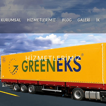
KURUMSAL
HIZMETLERIMIZ
BLOG
GALERI
İK
HIZMETLERIMIZ