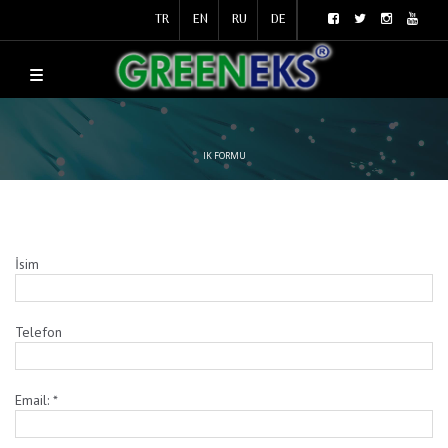
TR
EN
RU
DE
IK FORMU
İsim
Telefon
Email:
*