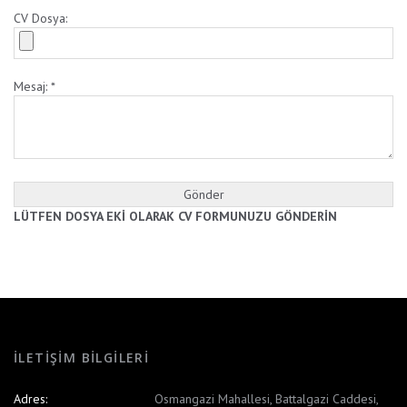
CV Dosya:
Mesaj:
*
LÜTFEN DOSYA EKİ OLARAK CV FORMUNUZU GÖNDERİN
İLETIŞIM BILGILERI
Adres:
Osmangazi Mahallesi, Battalgazi Caddesi,